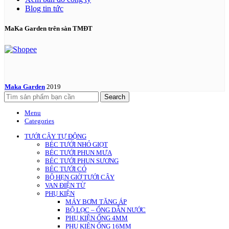
Blog tin tức
MaKa Garden trên sàn TMĐT
Maka Garden
2019
Search
Menu
Categories
TƯỚI CÂY TỰ ĐỘNG
BÉC TƯỚI NHỎ GIỌT
BÉC TƯỚI PHUN MƯA
BÉC TƯỚI PHUN SƯƠNG
BÉC TƯỚI CỎ
BỘ HẸN GIỜ TƯỚI CÂY
VAN ĐIỆN TỪ
PHỤ KIỆN
MÁY BƠM TĂNG ÁP
BỘ LỌC – ỐNG DẪN NƯỚC
PHỤ KIỆN ỐNG 4MM
PHỤ KIỆN ỐNG 16MM