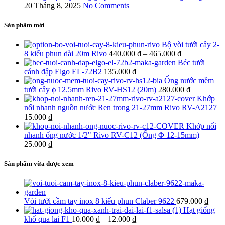
20 Tháng 8, 2025
No Comments
Sản phẩm mới
Bộ vòi tưới cây 2-
Khoảng
8 kiểu phun dài 20m Rivo
440.000
₫
–
465.000
₫
giá:
Béc tưới
từ
cánh đập Elgo EL-72B2
135.000
₫
440.000 ₫
Ống nước mềm
đến
tưới cây ϕ 12.5mm Rivo RV-HS12 (20m)
280.000
₫
465.000 ₫
Khớp
nối nhanh nguồn nước Ren trong 21-27mm Rivo RV-A2127
15.000
₫
Khớp nối
nhanh ống nước 1/2" Rivo RV-C12 (Ống Φ 12-15mm)
25.000
₫
Sản phẩm vừa được xem
Vòi tưới cầm tay inox 8 kiểu phun Claber 9622
679.000
₫
Hạt giống
Khoảng
khổ qua lai F1
10.000
₫
–
12.000
₫