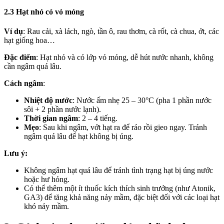
2.3 Hạt nhỏ có vỏ mỏng
Ví dụ
: Rau cải, xà lách, ngò, tần ô, rau thơm, cà rốt, cà chua, ớt, các
hạt giống hoa…
Đặc điểm
: Hạt nhỏ và có lớp vỏ mỏng, dễ hút nước nhanh, không
cần ngâm quá lâu.
Cách ngâm
:
Nhiệt độ nước
: Nước ấm nhẹ 25 – 30°C (pha 1 phần nước
sôi + 2 phần nước lạnh).
Thời gian ngâm
: 2 – 4 tiếng.
Mẹo
: Sau khi ngâm, vớt hạt ra để ráo rồi gieo ngay. Tránh
ngâm quá lâu để hạt không bị úng.
Lưu ý:
Không ngâm hạt quá lâu để tránh tình trạng hạt bị úng nước
hoặc hư hỏng.
Có thể thêm một ít thuốc kích thích sinh trưởng (như Atonik,
GA3) để tăng khả năng nảy mầm, đặc biệt đối với các loại hạt
khó nảy mầm.