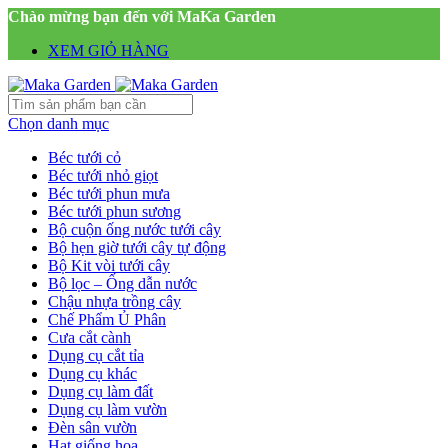
Chào mừng bạn đến với MaKa Garden
XEM GIỎ HÀNG
Chọn danh mục
Béc tưới cỏ
Béc tưới nhỏ giọt
Béc tưới phun mưa
Béc tưới phun sương
Bộ cuộn ống nước tưới cây
Bộ hẹn giờ tưới cây tự động
Bộ Kit vòi tưới cây
Bộ lọc – Ống dẫn nước
Chậu nhựa trồng cây
Chế Phẩm Ủ Phân
Cưa cắt cành
Dụng cụ cắt tỉa
Dụng cụ khác
Dụng cụ làm đất
Dụng cụ làm vườn
Đèn sân vườn
Hạt giống hoa