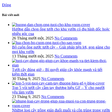
Đóng
Bài viết mới
Hướng dẫn chọn ống tưới cho khu vườn có địa hình dốc hoặc
nhiều góc cua
26 Tháng mười một, 2025
No Comments
Bộ cuộn ống nước tưới cây – Giải pháp tiện lợi, gọn gàng cho
mọi khu vườn
13 Tháng mười một, 2025
No Comments
Tưới cây đúng giờ – Bí quyết giúp cây khỏe mạnh và tiết
kiệm thời gian
30 Tháng 9, 2025
No Comments
Top 5 vòi tưới cây cầm tay thương hiệu GF – Ý cho người
yêu làm vườn
23 Tháng 9, 2025
No Comments
Những loại cây trồng giúp đuổi muỗi và côn trùng trong vườn