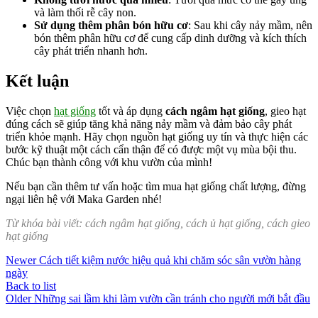
và làm thối rễ cây non.
Sử dụng thêm phân bón hữu cơ
: Sau khi cây nảy mầm, nên
bón thêm phân hữu cơ để cung cấp dinh dưỡng và kích thích
cây phát triển nhanh hơn.
Kết luận
Việc chọn
hạt giống
tốt và áp dụng
cách ngâm hạt giống
, gieo hạt
đúng cách sẽ giúp tăng khả năng nảy mầm và đảm bảo cây phát
triển khỏe mạnh. Hãy chọn nguồn hạt giống uy tín và thực hiện các
bước kỹ thuật một cách cẩn thận để có được một vụ mùa bội thu.
Chúc bạn thành công với khu vườn của mình!
Nếu bạn cần thêm tư vấn hoặc tìm mua hạt giống chất lượng, đừng
ngại liên hệ với Maka Garden nhé!
Từ khóa bài viết: cách ngâm hạt giống, cách ủ hạt giống, cách gieo
hạt giống
Newer
Cách tiết kiệm nước hiệu quả khi chăm sóc sân vườn hàng
ngày
Back to list
Older
Những sai lầm khi làm vườn cần tránh cho người mới bắt đầu