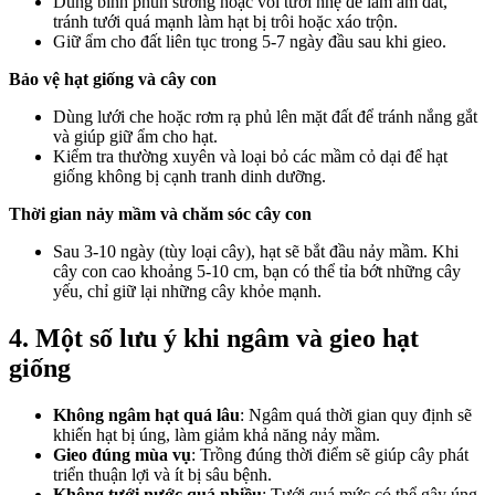
Dùng bình phun sương hoặc vòi tưới nhẹ để làm ẩm đất,
tránh tưới quá mạnh làm hạt bị trôi hoặc xáo trộn.
Giữ ẩm cho đất liên tục trong 5-7 ngày đầu sau khi gieo.
Bảo vệ hạt giống và cây con
Dùng lưới che hoặc rơm rạ phủ lên mặt đất để tránh nắng gắt
và giúp giữ ẩm cho hạt.
Kiểm tra thường xuyên và loại bỏ các mầm cỏ dại để hạt
giống không bị cạnh tranh dinh dưỡng.
Thời gian nảy mầm và chăm sóc cây con
Sau 3-10 ngày (tùy loại cây), hạt sẽ bắt đầu nảy mầm. Khi
cây con cao khoảng 5-10 cm, bạn có thể tỉa bớt những cây
yếu, chỉ giữ lại những cây khỏe mạnh.
4. Một số lưu ý khi ngâm và gieo hạt
giống
Không ngâm hạt quá lâu
: Ngâm quá thời gian quy định sẽ
khiến hạt bị úng, làm giảm khả năng nảy mầm.
Gieo đúng mùa vụ
: Trồng đúng thời điểm sẽ giúp cây phát
triển thuận lợi và ít bị sâu bệnh.
Không tưới nước quá nhiều
: Tưới quá mức có thể gây úng