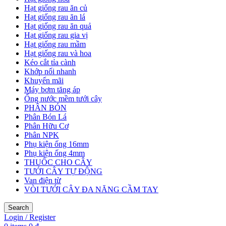
Hạt giống rau ăn củ
Hạt giống rau ăn lá
Hạt giống rau ăn quả
Hạt giống rau gia vị
Hạt giống rau mầm
Hạt giống rau và hoa
Kéo cắt tỉa cành
Khớp nối nhanh
Khuyến mãi
Máy bơm tăng áp
Ống nước mềm tưới cây
PHÂN BÓN
Phân Bón Lá
Phân Hữu Cơ
Phân NPK
Phụ kiện ống 16mm
Phụ kiện ống 4mm
THUỐC CHO CÂY
TƯỚI CÂY TỰ ĐỘNG
Van điện từ
VÒI TƯỚI CÂY ĐA NĂNG CẦM TAY
Search
Login / Register