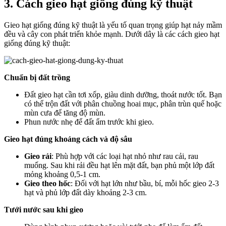
3. Cách gieo hạt giống đúng kỹ thuật
Gieo hạt giống đúng kỹ thuật là yếu tố quan trọng giúp hạt nảy mầm
đều và cây con phát triển khỏe mạnh. Dưới dây là các cách gieo hạt
giống đúng kỹ thuật:
Chuẩn bị đất trồng
Đất gieo hạt cần tơi xốp, giàu dinh dưỡng, thoát nước tốt. Bạn
có thể trộn đất với phân chuồng hoai mục, phân trùn quế hoặc
mùn cưa để tăng độ mùn.
Phun nước nhẹ để đất ẩm trước khi gieo.
Gieo hạt đúng khoảng cách và độ sâu
Gieo rải
: Phù hợp với các loại hạt nhỏ như rau cải, rau
muống. Sau khi rải đều hạt lên mặt đất, bạn phủ một lớp đất
mỏng khoảng 0,5-1 cm.
Gieo theo hốc
: Đối với hạt lớn như bầu, bí, mỗi hốc gieo 2-3
hạt và phủ lớp đất dày khoảng 2-3 cm.
Tưới nước sau khi gieo