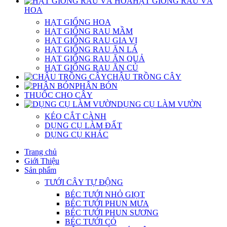
HẠT GIỐNG RAU VÀ
HOA
HẠT GIỐNG HOA
HẠT GIỐNG RAU MẦM
HẠT GIỐNG RAU GIA VỊ
HẠT GIỐNG RAU ĂN LÁ
HẠT GIỐNG RAU ĂN QUẢ
HẠT GIỐNG RAU ĂN CỦ
CHẬU TRỒNG CÂY
PHÂN BÓN
THUỐC CHO CÂY
DỤNG CỤ LÀM VƯỜN
KÉO CẮT CÀNH
DỤNG CỤ LÀM ĐẤT
DỤNG CỤ KHÁC
Trang chủ
Giới Thiệu
Sản phẩm
TƯỚI CÂY TỰ ĐỘNG
BÉC TƯỚI NHỎ GIỌT
BÉC TƯỚI PHUN MƯA
BÉC TƯỚI PHUN SƯƠNG
BÉC TƯỚI CỎ