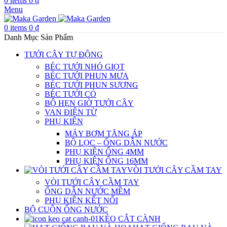
0
items
0
₫
Menu
0
items
0
₫
Danh Mục Sản Phẩm
TƯỚI CÂY TỰ ĐỘNG
BÉC TƯỚI NHỎ GIỌT
BÉC TƯỚI PHUN MƯA
BÉC TƯỚI PHUN SƯƠNG
BÉC TƯỚI CỎ
BỘ HẸN GIỜ TƯỚI CÂY
VAN ĐIỆN TỪ
PHỤ KIỆN
MÁY BƠM TĂNG ÁP
BỘ LỌC – ỐNG DẪN NƯỚC
PHỤ KIỆN ỐNG 4MM
PHỤ KIỆN ỐNG 16MM
VÒI TƯỚI CÂY CẦM TAY
VÒI TƯỚI CÂY CẦM TAY
ỐNG DẪN NƯỚC MỀM
PHỤ KIỆN KẾT NỐI
BỘ CUỘN ỐNG NƯỚC
KÉO CẮT CÀNH