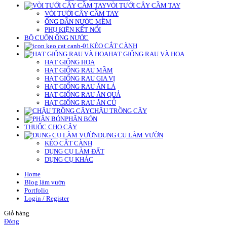
VÒI TƯỚI CÂY CẦM TAY
VÒI TƯỚI CÂY CẦM TAY
ỐNG DẪN NƯỚC MỀM
PHỤ KIỆN KẾT NỐI
BỘ CUỘN ỐNG NƯỚC
KÉO CẮT CÀNH
HẠT GIỐNG RAU VÀ HOA
HẠT GIỐNG HOA
HẠT GIỐNG RAU MẦM
HẠT GIỐNG RAU GIA VỊ
HẠT GIỐNG RAU ĂN LÁ
HẠT GIỐNG RAU ĂN QUẢ
HẠT GIỐNG RAU ĂN CỦ
CHẬU TRỒNG CÂY
PHÂN BÓN
THUỐC CHO CÂY
DỤNG CỤ LÀM VƯỜN
KÉO CẮT CÀNH
DỤNG CỤ LÀM ĐẤT
DỤNG CỤ KHÁC
Home
Blog làm vườn
Portfolio
Login / Register
Giỏ hàng
Đóng