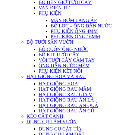
BỘ HẸN GIỜ TƯỚI CÂY
VAN ĐIỆN TỪ
PHỤ KIỆN
MÁY BƠM TĂNG ÁP
BỘ LỌC – ỐNG DẪN NƯỚC
PHỤ KIỆN ỐNG 4MM
PHỤ KIỆN ỐNG 16MM
BỘ TƯỚI SÂN VƯỜN
BỘ CUỘN ỐNG NƯỚC
BỘ KIT TƯỚI CÂY
VÒI TƯỚI CÂY CẦM TAY
ỐNG DẪN NƯỚC MỀM
PHỤ KIỆN KẾT NỐI
HẠT GIỐNG HOA VÀ RAU
HẠT GIỐNG HOA
HẠT GIỐNG RAU MẦM
HẠT GIỐNG RAU GIA VỊ
HẠT GIỐNG RAU ĂN LÁ
HẠT GIỐNG RAU ĂN QUẢ
HẠT GIỐNG RAU ĂN CỦ
KÉO CẮT CÀNH
DỤNG CỤ LÀM VƯỜN
DỤNG CỤ CẮT TỈA
DỤNG CỤ LÀM ĐẤT