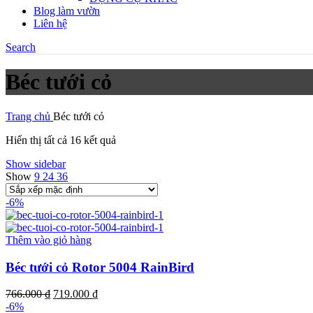
Blog làm vườn
Liên hệ
Search
Béc tưới cỏ
Trang chủ
Béc tưới cỏ
Hiển thị tất cả 16 kết quả
Show sidebar
Show
9
24
36
-6%
Thêm vào giỏ hàng
Béc tưới cỏ Rotor 5004 RainBird
Giá
Giá
766.000
₫
719.000
₫
gốc
hiện
-6%