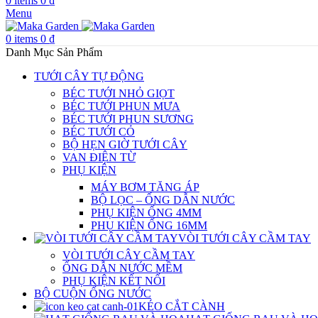
0
items
0
₫
Menu
0
items
0
₫
Danh Mục Sản Phẩm
TƯỚI CÂY TỰ ĐỘNG
BÉC TƯỚI NHỎ GIỌT
BÉC TƯỚI PHUN MƯA
BÉC TƯỚI PHUN SƯƠNG
BÉC TƯỚI CỎ
BỘ HẸN GIỜ TƯỚI CÂY
VAN ĐIỆN TỪ
PHỤ KIỆN
MÁY BƠM TĂNG ÁP
BỘ LỌC – ỐNG DẪN NƯỚC
PHỤ KIỆN ỐNG 4MM
PHỤ KIỆN ỐNG 16MM
VÒI TƯỚI CÂY CẦM TAY
VÒI TƯỚI CÂY CẦM TAY
ỐNG DẪN NƯỚC MỀM
PHỤ KIỆN KẾT NỐI
BỘ CUỘN ỐNG NƯỚC
KÉO CẮT CÀNH