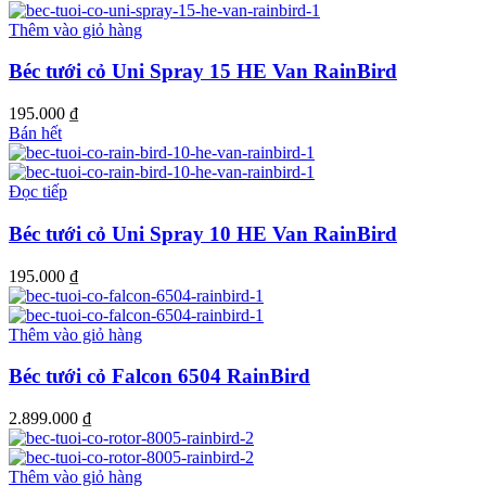
thể.
là:
tại
trang
Các
300.000 ₫.
là:
Thêm vào giỏ hàng
sản
tùy
285.000 ₫.
phẩm
chọn
Béc tưới cỏ Uni Spray 15 HE Van RainBird
có
thể
195.000
₫
được
Bán hết
chọn
trên
trang
Đọc tiếp
sản
phẩm
Béc tưới cỏ Uni Spray 10 HE Van RainBird
195.000
₫
Thêm vào giỏ hàng
Béc tưới cỏ Falcon 6504 RainBird
2.899.000
₫
Thêm vào giỏ hàng