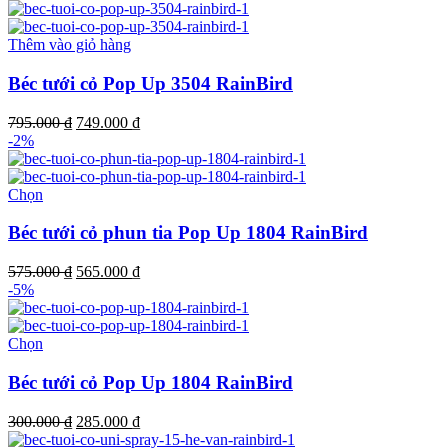
là:
tại
766.000 ₫.
là:
719.000 ₫.
Thêm vào giỏ hàng
Béc tưới cỏ Pop Up 3504 RainBird
Giá
Giá
795.000
₫
749.000
₫
gốc
hiện
-2%
là:
tại
795.000 ₫.
là:
Sản
749.000 ₫.
Chọn
phẩm
này
Béc tưới cỏ phun tia Pop Up 1804 RainBird
có
nhiều
Giá
Giá
575.000
₫
565.000
₫
biến
gốc
hiện
-5%
thể.
là:
tại
Các
575.000 ₫.
là:
tùy
Sản
565.000 ₫.
Chọn
chọn
phẩm
có
này
Béc tưới cỏ Pop Up 1804 RainBird
thể
có
được
nhiều
Giá
Giá
300.000
₫
285.000
₫
chọn
biến
gốc
hiện
trên