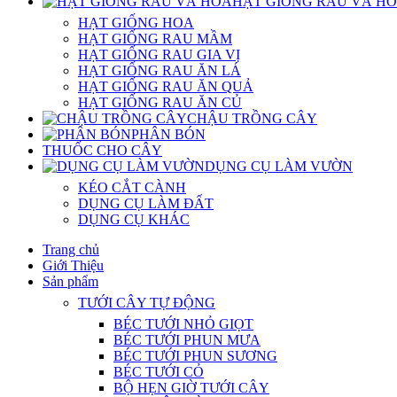
HẠT GIỐNG RAU VÀ H
HẠT GIỐNG HOA
HẠT GIỐNG RAU MẦM
HẠT GIỐNG RAU GIA VỊ
HẠT GIỐNG RAU ĂN LÁ
HẠT GIỐNG RAU ĂN QUẢ
HẠT GIỐNG RAU ĂN CỦ
CHẬU TRỒNG CÂY
PHÂN BÓN
THUỐC CHO CÂY
DỤNG CỤ LÀM VƯỜN
KÉO CẮT CÀNH
DỤNG CỤ LÀM ĐẤT
DỤNG CỤ KHÁC
Trang chủ
Giới Thiệu
Sản phẩm
TƯỚI CÂY TỰ ĐỘNG
BÉC TƯỚI NHỎ GIỌT
BÉC TƯỚI PHUN MƯA
BÉC TƯỚI PHUN SƯƠNG
BÉC TƯỚI CỎ
BỘ HẸN GIỜ TƯỚI CÂY