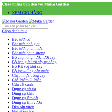
Chào mừng bạn đến với MaKa Garden
XEM GIỎ HÀNG
Chọn danh mục
Béc tưới cỏ
Béc tưới nhỏ giọt
Béc tưới phun mưa
Béc tưới phun sương
Bộ cuộn ống nước tưới cây
Bộ hẹn giờ tưới cây tự động
Bộ Kit vòi tưới cây
Bộ lọc – Ống dẫn nước
Chậu nhựa trồng cây
Chế Phẩm Ủ Phân
Cưa cắt cành
Dụng cụ cắt tỉa
Dụng cụ khác
Dụng cụ làm đất
Dụng cụ làm vườn
Đèn sân vườn
Hạt giống hoa