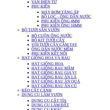
VAN ĐIỆN TỪ
PHỤ KIỆN
MÁY BƠM TĂNG ÁP
BỘ LỌC – ỐNG DẪN NƯỚC
PHỤ KIỆN ỐNG 4MM
PHỤ KIỆN ỐNG 16MM
BỘ TƯỚI SÂN VƯỜN
BỘ CUỘN ỐNG NƯỚC
BỘ KIT TƯỚI CÂY
VÒI TƯỚI CÂY CẦM TAY
ỐNG DẪN NƯỚC MỀM
PHỤ KIỆN KẾT NỐI
HẠT GIỐNG HOA VÀ RAU
HẠT GIỐNG HOA
HẠT GIỐNG RAU MẦM
HẠT GIỐNG RAU GIA VỊ
HẠT GIỐNG RAU ĂN LÁ
HẠT GIỐNG RAU ĂN QUẢ
HẠT GIỐNG RAU ĂN CỦ
KÉO CẮT CÀNH
DỤNG CỤ LÀM VƯỜN
DỤNG CỤ CẮT TỈA
DỤNG CỤ LÀM ĐẤT
DỤNG CỤ KHÁC