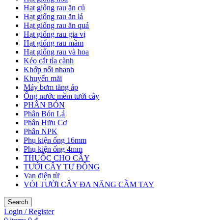
Hạt giống rau ăn củ
Hạt giống rau ăn lá
Hạt giống rau ăn quả
Hạt giống rau gia vị
Hạt giống rau mầm
Hạt giống rau và hoa
Kéo cắt tỉa cành
Khớp nối nhanh
Khuyến mãi
Máy bơm tăng áp
Ống nước mềm tưới cây
PHÂN BÓN
Phân Bón Lá
Phân Hữu Cơ
Phân NPK
Phụ kiện ống 16mm
Phụ kiện ống 4mm
THUỐC CHO CÂY
TƯỚI CÂY TỰ ĐỘNG
Van điện từ
VÒI TƯỚI CÂY ĐA NĂNG CẦM TAY
Search
Login / Register